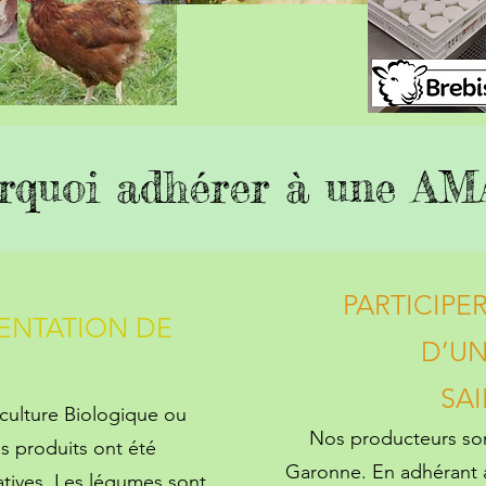
rquoi adhérer à une AM
PARTICIPE
ENTATION DE
D’UN
SA
iculture Biologique ou
Nos producteurs sont
es produits ont été
Garonne. En adhérant 
atives. Les légumes sont