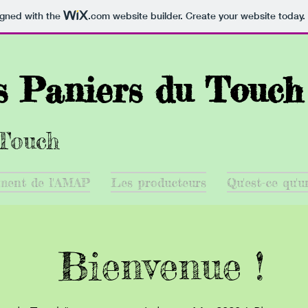
igned with the
.com
website builder. Create your website today.
 Paniers du Touch
-Touch
ment de l'AMAP
Les producteurs
Qu'est-ce qu'
Bienvenue !