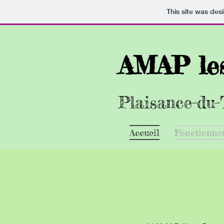
This site was des
AMAP les
Plaisanc
e-du
Accueil
Fonctionne