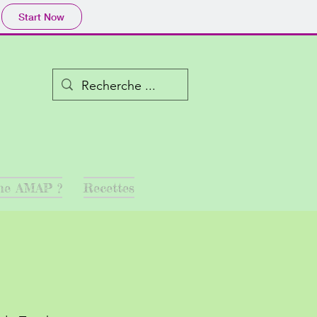
Start Now
Log In
une AMAP ?
Recettes