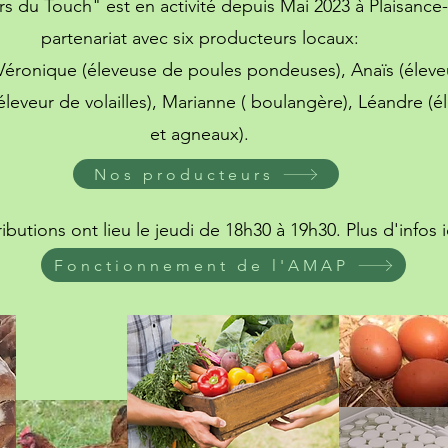
s du Touch" est en activité depuis Mai 2023 à Plaisance
partenariat avec six producteurs locaux:
 Véronique (éleveuse de poules pondeuses), Anaïs (élev
(éleveur de volailles), Marianne ( boulangère), Léandre (
et agneaux).
Nos producteurs
ributions ont lieu le jeudi de 18h30 à 19h30. Plus d'infos i
Fonctionnement de l'AMAP