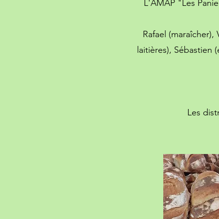
L'AMAP "Les Panier
Rafael (maraîcher),
laitières
), Sébastien 
Les dist