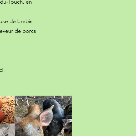
-du-Touch, en
euse de brebis
éleveur de porcs
ci: